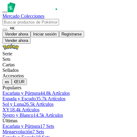
Mercado
Colecciones
⌘K
Vender ahora
Iniciar sesión
Registrarse
Vender ahora
Serie
Sets
Cartas
Sellados
Accesorios
es
€
EUR
Populares
Escarlata y Púrpura
44.8k Artículos
Espada y Escudo
35.7k Artículos
Sol y Luna
26.5k Artículos
XY
18.4k Artículos
Negro y Blanco
14.5k Artículos
Últimas
Escarlata y Púrpura
17 Sets
Megaevolución
7 Sets