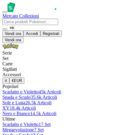
Mercato
Collezioni
⌘K
Vendi ora
Accedi
Registrati
Vendi ora
Serie
Set
Carte
Sigillati
Accessori
it
€
EUR
Popolari
Scarlatto e Violetto
45k Articoli
Spada e Scudo
35.6k Articoli
Sole e Luna
26.5k Articoli
XY
18.4k Articoli
Nero e Bianco
14.5k Articoli
Ultime
Scarlatto e Violetto
17 Set
Megaevoluzione
7 Set