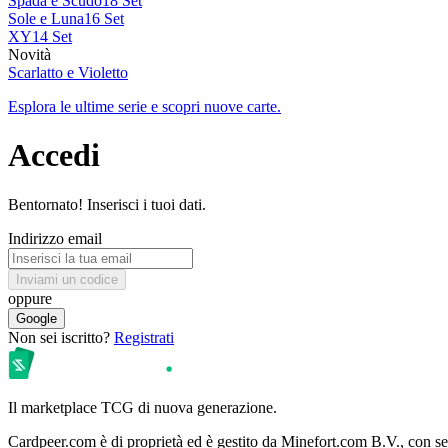
Spada e Scudo
18 Set
Sole e Luna
16 Set
XY
14 Set
Novità
Scarlatto e Violetto
Esplora le ultime serie e scopri nuove carte.
Accedi
Bentornato! Inserisci i tuoi dati.
Indirizzo email
Inviami un codice
oppure
Google
Non sei iscritto?
Registrati
Il marketplace TCG di nuova generazione.
Cardpeer.com è di proprietà ed è gestito da Minefort.com B.V., con