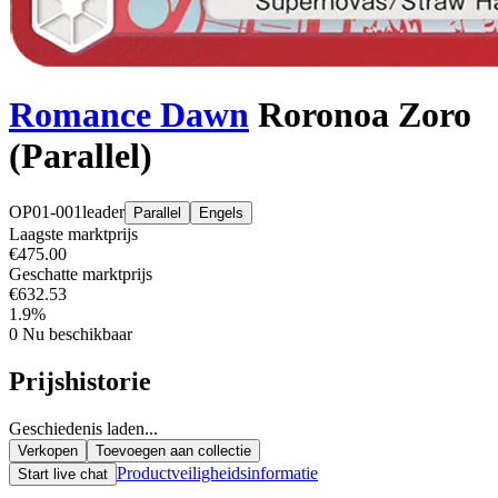
Romance Dawn
Roronoa Zoro
(Parallel)
OP01-001
leader
Parallel
Engels
Laagste marktprijs
€475.00
Geschatte marktprijs
€632.53
1.9%
0
Nu beschikbaar
Prijshistorie
Geschiedenis laden...
Verkopen
Toevoegen aan collectie
Productveiligheidsinformatie
Start live chat