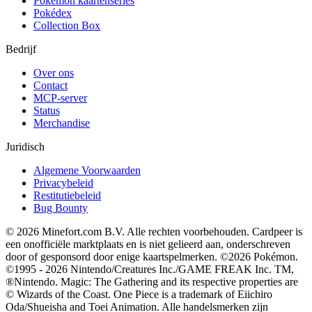
Pokemon kaartenseries
Pokédex
Collection Box
Bedrijf
Over ons
Contact
MCP-server
Status
Merchandise
Juridisch
Algemene Voorwaarden
Privacybeleid
Restitutiebeleid
Bug Bounty
© 2026 Minefort.com B.V. Alle rechten voorbehouden. Cardpeer is
een onofficiële marktplaats en is niet gelieerd aan, onderschreven
door of gesponsord door enige kaartspelmerken. ©2026 Pokémon.
©1995 - 2026 Nintendo/Creatures Inc./GAME FREAK Inc. TM,
®Nintendo. Magic: The Gathering and its respective properties are
© Wizards of the Coast. One Piece is a trademark of Eiichiro
Oda/Shueisha and Toei Animation. Alle handelsmerken zijn