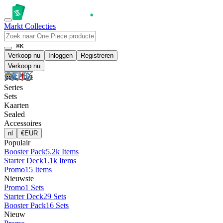
Markt
Collecties
⌘K
Verkoop nu
Inloggen
Registreren
Verkoop nu
Series
Sets
Kaarten
Sealed
Accessoires
nl
€
EUR
Populair
Booster Pack
5.2k Items
Starter Deck
1.1k Items
Promo
15 Items
Nieuwste
Promo
1 Sets
Starter Deck
29 Sets
Booster Pack
16 Sets
Nieuw