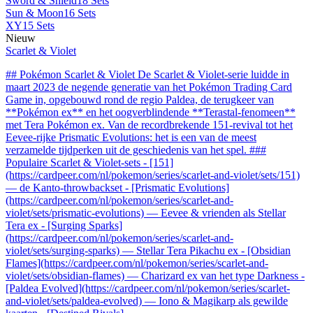
Sword & Shield
18 Sets
Sun & Moon
16 Sets
XY
15 Sets
Nieuw
Scarlet & Violet
## Pokémon Scarlet & Violet De Scarlet & Violet-serie luidde in
maart 2023 de negende generatie van het Pokémon Trading Card
Game in, opgebouwd rond de regio Paldea, de terugkeer van
**Pokémon ex** en het oogverblindende **Terastal-fenomeen**
met Tera Pokémon ex. Van de recordbrekende 151-revival tot het
Eevee-rijke Prismatic Evolutions: het is een van de meest
verzamelde tijdperken uit de geschiedenis van het spel. ###
Populaire Scarlet & Violet-sets - [151]
(https://cardpeer.com/nl/pokemon/series/scarlet-and-violet/sets/151)
— de Kanto-throwbackset - [Prismatic Evolutions]
(https://cardpeer.com/nl/pokemon/series/scarlet-and-
violet/sets/prismatic-evolutions) — Eevee & vrienden als Stellar
Tera ex - [Surging Sparks]
(https://cardpeer.com/nl/pokemon/series/scarlet-and-
violet/sets/surging-sparks) — Stellar Tera Pikachu ex - [Obsidian
Flames](https://cardpeer.com/nl/pokemon/series/scarlet-and-
violet/sets/obsidian-flames) — Charizard ex van het type Darkness -
[Paldea Evolved](https://cardpeer.com/nl/pokemon/series/scarlet-
and-violet/sets/paldea-evolved) — Iono & Magikarp als gewilde