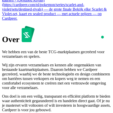
kaarten - [Destined Rivals]
(https://cardpeer.com/nl/pokemon/series/scarlet-and-
violet/sets/destined-rivals) — de grote finale Bekijk elke Scarlet &
Violet-set, kaart en sealed product — met actuele prijzen — op
Cardpeer.
Over
We hebben een van de beste TCG-marktplaatsen gecreëerd voor
verzamelaars en spelers.
Wij zijn ervaren verzamelaars en kennen alle ongemakken van
bestaande kaartmarktplaatsen. Daarom hebben we Cardpeer
gecreëerd, waarbij we de beste technologieën en design combineren
om barrières tussen verkopers en kopers weg te nemen en een
comfortabel ecosysteem te creëren met een vertrouwde omgeving
voor alle verzamelaars.
Ons doel is om een veilig, transparant en efficiënt platform te bieden
waar authenticiteit gegarandeerd is en handelen direct gaat. Of je nu
je masterset wilt voltooien of wilt investeren in hoogwaardige assets,
Cardpeer is voor jou gebouwd.