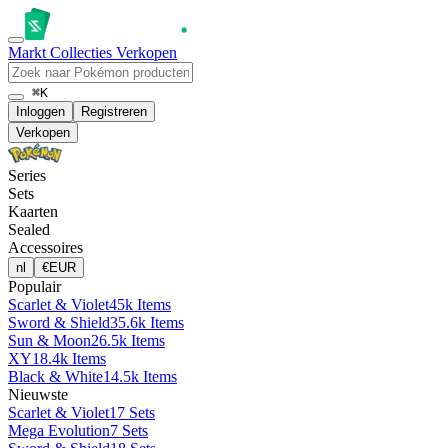
Markt
Collecties
Verkopen
⌘K
Inloggen
Registreren
Verkopen
Series
Sets
Kaarten
Sealed
Accessoires
nl
€
EUR
Populair
Scarlet & Violet
45k Items
Sword & Shield
35.6k Items
Sun & Moon
26.5k Items
XY
18.4k Items
Black & White
14.5k Items
Nieuwste
Scarlet & Violet
17 Sets
Mega Evolution
7 Sets