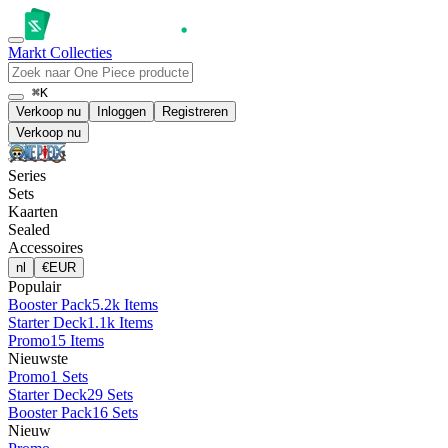
Markt
Collecties
⌘K
Verkoop nu
Inloggen
Registreren
Verkoop nu
Series
Sets
Kaarten
Sealed
Accessoires
nl
€
EUR
Populair
Booster Pack
5.2k Items
Starter Deck
1.1k Items
Promo
15 Items
Nieuwste
Promo
1 Sets
Starter Deck
29 Sets
Booster Pack
16 Sets
Nieuw