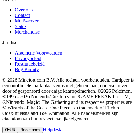
Over ons
Contact
MCP-server
Status
Merchandise
Juridisch
Algemene Voorwaarden
Privacybeleid
Restitutiebeleid
Bug Bounty
© 2026 Minefort.com B.V. Alle rechten voorbehouden. Cardpeer is
een onofficiële marktplaats en is niet gelieerd aan, onderschreven
door of gesponsord door enige kaartspelmerken. ©2026 Pokémon.
©1995 - 2026 Nintendo/Creatures Inc./GAME FREAK Inc. TM,
®Nintendo. Magic: The Gathering and its respective properties are
© Wizards of the Coast. One Piece is a trademark of Eiichiro
Oda/Shueisha and Toei Animation. Alle handelsmerken zijn
eigendom van hun respectievelijke eigenaren.
Helpdesk
€
EUR
Nederlands