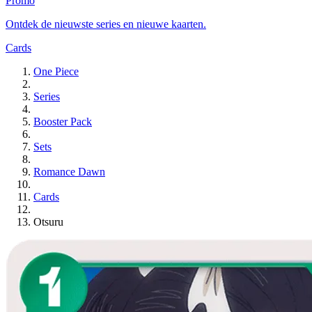
Promo
Ontdek de nieuwste series en nieuwe kaarten.
Cards
One Piece
Series
Booster Pack
Sets
Romance Dawn
Cards
Otsuru