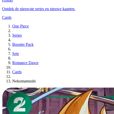
Promo
Ontdek de nieuwste series en nieuwe kaarten.
Cards
One Piece
Series
Booster Pack
Sets
Romance Dawn
Cards
Nekomamushi