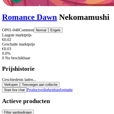
Romance Dawn
Nekomamushi
OP01-048
Common
Normal
Engels
Laagste marktprijs
€0.02
Geschatte marktprijs
€0.03
0.0%
0
Nu beschikbaar
Prijshistorie
Geschiedenis laden...
Verkopen
Toevoegen aan collectie
Productveiligheidsinformatie
Start live chat
Actieve producten
Filter aanbiedingen