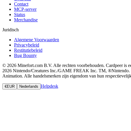
Contact
MCP-server
Status
Merchandise
Juridisch
Algemene Voorwaarden
Privacybeleid
Restitutiebeleid
Bug Bounty
© 2026 Minefort.com B.V. Alle rechten voorbehouden. Cardpeer is ee
2026 Nintendo/Creatures Inc./GAME FREAK Inc. TM, ®Nintendo. Magic
Animation. Alle handelsmerken zijn eigendom van hun respectievelijk
Helpdesk
€
EUR
Nederlands