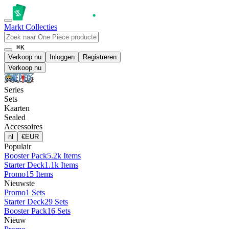
Markt
Collecties
⌘K
Verkoop nu
Inloggen
Registreren
Verkoop nu
Series
Sets
Kaarten
Sealed
Accessoires
nl
€
EUR
Populair
Booster Pack
5.2k Items
Starter Deck
1.1k Items
Promo
15 Items
Nieuwste
Promo
1 Sets
Starter Deck
29 Sets
Booster Pack
16 Sets
Nieuw