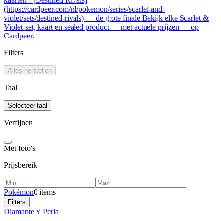
kaarten - [Destined Rivals]
(https://cardpeer.com/nl/pokemon/series/scarlet-and-
violet/sets/destined-rivals) — de grote finale Bekijk elke Scarlet &
Violet-set, kaart en sealed product — met actuele prijzen — op
Cardpeer.
Filters
Alles herstellen
Taal
Selecteer taal
Verfijnen
Met foto's
Prijsbereik
Pokémon
0 items
Filters
Diamante Y Perla