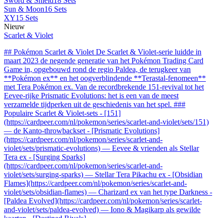
Sword & Shield
18 Sets
Sun & Moon
16 Sets
XY
15 Sets
Nieuw
Scarlet & Violet
## Pokémon Scarlet & Violet De Scarlet & Violet-serie luidde in
maart 2023 de negende generatie van het Pokémon Trading Card
Game in, opgebouwd rond de regio Paldea, de terugkeer van
**Pokémon ex** en het oogverblindende **Terastal-fenomeen**
met Tera Pokémon ex. Van de recordbrekende 151-revival tot het
Eevee-rijke Prismatic Evolutions: het is een van de meest
verzamelde tijdperken uit de geschiedenis van het spel. ###
Populaire Scarlet & Violet-sets - [151]
(https://cardpeer.com/nl/pokemon/series/scarlet-and-violet/sets/151)
— de Kanto-throwbackset - [Prismatic Evolutions]
(https://cardpeer.com/nl/pokemon/series/scarlet-and-
violet/sets/prismatic-evolutions) — Eevee & vrienden als Stellar
Tera ex - [Surging Sparks]
(https://cardpeer.com/nl/pokemon/series/scarlet-and-
violet/sets/surging-sparks) — Stellar Tera Pikachu ex - [Obsidian
Flames](https://cardpeer.com/nl/pokemon/series/scarlet-and-
violet/sets/obsidian-flames) — Charizard ex van het type Darkness -
[Paldea Evolved](https://cardpeer.com/nl/pokemon/series/scarlet-
and-violet/sets/paldea-evolved) — Iono & Magikarp als gewilde