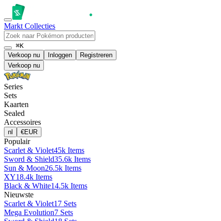
Markt
Collecties
⌘K
Verkoop nu
Inloggen
Registreren
Verkoop nu
Series
Sets
Kaarten
Sealed
Accessoires
nl
€
EUR
Populair
Scarlet & Violet
45k Items
Sword & Shield
35.6k Items
Sun & Moon
26.5k Items
XY
18.4k Items
Black & White
14.5k Items
Nieuwste
Scarlet & Violet
17 Sets
Mega Evolution
7 Sets