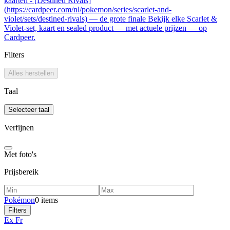
kaarten - [Destined Rivals]
(https://cardpeer.com/nl/pokemon/series/scarlet-and-
violet/sets/destined-rivals) — de grote finale Bekijk elke Scarlet &
Violet-set, kaart en sealed product — met actuele prijzen — op
Cardpeer.
Filters
Alles herstellen
Taal
Selecteer taal
Verfijnen
Met foto's
Prijsbereik
Pokémon
0 items
Filters
Ex Fr