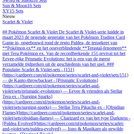
Sword & Shield
18 Sets
Sun & Moon
16 Sets
XY
15 Sets
Nieuw
Scarlet & Violet
## Pokémon Scarlet & Violet De Scarlet & Violet-serie luidde in
maart 2023 de negende generatie van het Pokémon Trading Card
Game in, opgebouwd rond de regio Paldea, de terugkeer van
**Pokémon ex** en het oogverblindende **Terastal-fenomeen**
met Tera Pokémon ex. Van de recordbrekende 151-revival tot het
Eevee-rijke Prismatic Evolutions: het is een van de meest
verzamelde tijdperken uit de geschiedenis van het spel. ###
Populaire Scarlet & Violet-sets - [151]
(https://cardpeer.com/nl/pokemon/series/scarlet-and-violet/sets/151)
— de Kanto-throwbackset - [Prismatic Evolutions]
(https://cardpeer.com/nl/pokemon/series/scarlet-and-
violet/sets/prismatic-evolutions) — Eevee & vrienden als Stellar
Tera ex - [Surging Sparks]
(https://cardpeer.com/nl/pokemon/series/scarlet-and-
violet/sets/surging-sparks) — Stellar Tera Pikachu ex - [Obsidian
Flames](https://cardpeer.com/nl/pokemon/series/scarlet-and-
violet/sets/obsidian-flames) — Charizard ex van het type Darkness -
[Paldea Evolved](https://cardpeer.com/nl/pokemon/series/scarlet-
and-violet/sets/paldea-evolved) — Iono & Magikarp als gewilde