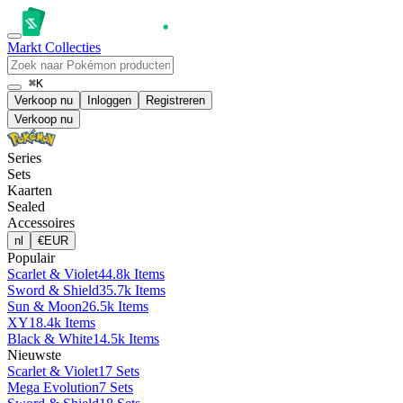
Markt
Collecties
⌘K
Verkoop nu
Inloggen
Registreren
Verkoop nu
Series
Sets
Kaarten
Sealed
Accessoires
nl
€
EUR
Populair
Scarlet & Violet
44.8k Items
Sword & Shield
35.7k Items
Sun & Moon
26.5k Items
XY
18.4k Items
Black & White
14.5k Items
Nieuwste
Scarlet & Violet
17 Sets
Mega Evolution
7 Sets