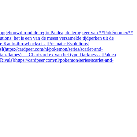
, opgebouwd rond de regio Paldea, de terugkeer van **Pokémon ex**
ions: het is een van de meest verzamelde tijdperken uit de
 de Kanto-throwbackset - [Prismatic Evolutions]
s](https://cardpeer.com/nl/pokemon/series/scarlet-and-
idian-flames) — Charizard ex van het type Darkness - [Paldea
Rivals](https://cardpeer.com/nl/pokemon/series/scarlet-and-