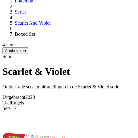
Pokémon
Series
Scarlet And Violet
Boxed Set
4 items
Aanbevolen
Serie
Scarlet & Violet
Ontdek alle sets en uitbreidingen in de Scarlet & Violet serie.
Uitgebracht
2023
Taal
Engels
Sets
17