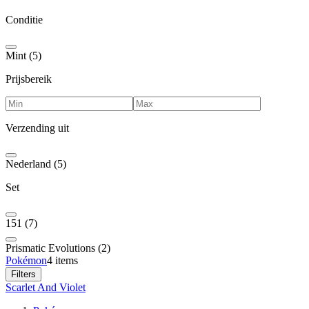
Conditie
Mint (5)
Prijsbereik
Verzending uit
Nederland (5)
Set
151 (7)
Prismatic Evolutions (2)
Pokémon
4 items
Filters
Scarlet And Violet