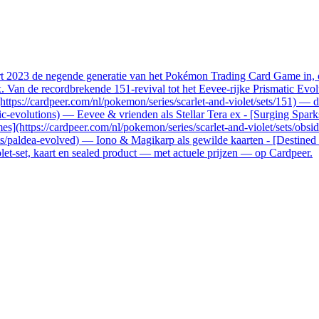
aart 2023 de negende generatie van het Pokémon Trading Card Game in
an de recordbrekende 151-revival tot het Eevee-rijke Prismatic Evolut
](https://cardpeer.com/nl/pokemon/series/scarlet-and-violet/sets/151) —
tic-evolutions) — Eevee & vrienden als Stellar Tera ex - [Surging Spark
mes](https://cardpeer.com/nl/pokemon/series/scarlet-and-violet/sets/obs
ets/paldea-evolved) — Iono & Magikarp als gewilde kaarten - [Destined 
iolet-set, kaart en sealed product — met actuele prijzen — op Cardpeer.