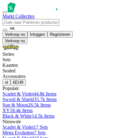
Markt
Collecties
⌘K
Verkoop nu
Inloggen
Registreren
Verkoop nu
Series
Sets
Kaarten
Sealed
Accessoires
nl
€
EUR
Populair
Scarlet & Violet
44.8k Items
Sword & Shield
35.7k Items
Sun & Moon
26.5k Items
XY
18.4k Items
Black & White
14.5k Items
Nieuwste
Scarlet & Violet
17 Sets
Mega Evolution
7 Sets