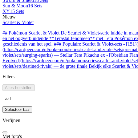
Sword & Shield
18 Sets
Sun & Moon
16 Sets
XY
15 Sets
Nieuw
Scarlet & Violet
## Pokémon Scarlet & Violet De Scarlet & Violet-serie luidde in m
en het oogverblindende **Terastal-fenomeen** met Tera Pokémon ex. V
geschiedenis van het spel. ### Populaire Scarlet & Violet-sets - [151
(https://cardpeer.com/nl/pokemon/series/scarlet-and-violet/sets/prisma
violet/sets/surging-sparks) — Stellar Tera Pikachu ex - [Obsidian Fla
Evolved](https://cardpeer.com/nl/pokemon/series/scarlet-and-violet/s
violet/sets/destined-rivals) — de grote finale Bekijk elke Scarlet & V
Filters
Alles herstellen
Taal
Selecteer taal
Verfijnen
Met foto's