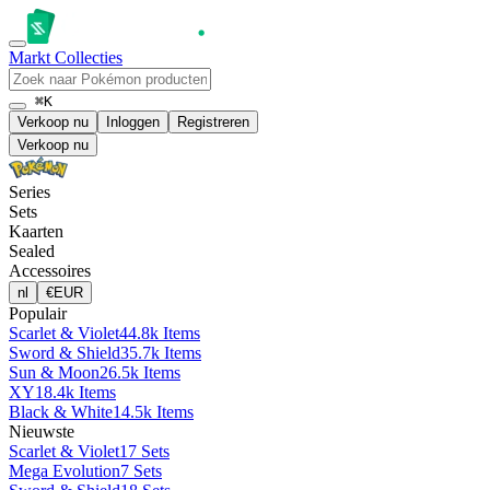
Markt
Collecties
⌘K
Verkoop nu
Inloggen
Registreren
Verkoop nu
Series
Sets
Kaarten
Sealed
Accessoires
nl
€
EUR
Populair
Scarlet & Violet
44.8k Items
Sword & Shield
35.7k Items
Sun & Moon
26.5k Items
XY
18.4k Items
Black & White
14.5k Items
Nieuwste
Scarlet & Violet
17 Sets
Mega Evolution
7 Sets