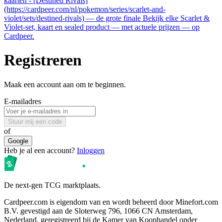
kaarten - [Destined Rivals]
(https://cardpeer.com/nl/pokemon/series/scarlet-and-
violet/sets/destined-rivals) — de grote finale Bekijk elke Scarlet &
Violet-set, kaart en sealed product — met actuele prijzen — op
Cardpeer.
Registreren
Maak een account aan om te beginnen.
E-mailadres
Stuur mij een code
of
Google
Heb je al een account?
Inloggen
De next-gen TCG marktplaats.
Cardpeer.com is eigendom van en wordt beheerd door Minefort.com
B.V. gevestigd aan de Sloterweg 796, 1066 CN Amsterdam,
Nederland, geregistreerd bij de Kamer van Koophandel onder