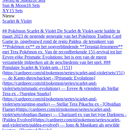
Sword & Shield
18 Sets
Sun & Moon
16 Sets
XY
15 Sets
Nieuw
Scarlet & Violet
## Pokémon Scarlet & Violet De Scarlet & Violet-serie luidde in
maart 2023 de negende generatie van het Pokémon Trading Card
Game in, opgebouwd rond de regio Paldea, de terugkeer van
**Pokémon ex** en het oogverblindende **Terastal-fenomeen**
met Tera Pokémon ex. Van de recordbrekende 151-revival tot het
Eevee-rijke Prismatic Evolutions: het is een van de meest
verzamelde tijdperken uit de geschiedenis van het spel. ###
Populaire Scarlet & Violet-sets - [151]
(https://cardpeer.com/nl/pokemon/series/scarlet-and-violet/sets/151)
— de Kanto-throwbackset - [Prismatic Evolutions]
(https://cardpeer.com/nl/pokemon/series/scarlet-and-
violet/sets/prismatic-evolutions) — Eevee & vrienden als Stellar
Tera ex - [Surging Sparks]
(https://cardpeer.com/nl/pokemon/series/scarlet-and-
violet/sets/surging-sparks) — Stellar Tera Pikachu ex - [Obsidian
Flames](https://cardpeer.com/nl/pokemon/series/scarlet-and-
violet/sets/obsidian-flames) — Charizard ex van het type Darkness -
[Paldea Evolved](https://cardpeer.com/nl/pokemon/series/scarlet-
and-violet/sets/paldea-evolved) — Iono & Magikarp als gewilde