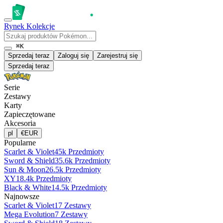
Rynek
Kolekcje
⌘K
Sprzedaj teraz
Zaloguj się
Zarejestruj się
Sprzedaj teraz
Serie
Zestawy
Karty
Zapieczętowane
Akcesoria
pl
€
EUR
Popularne
Scarlet & Violet
45k Przedmioty
Sword & Shield
35.6k Przedmioty
Sun & Moon
26.5k Przedmioty
XY
18.4k Przedmioty
Black & White
14.5k Przedmioty
Najnowsze
Scarlet & Violet
17 Zestawy
Mega Evolution
7 Zestawy