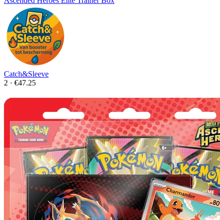
Ascended Heroes Elite Trainer Box
Catch&Sleeve
2 · €47.25