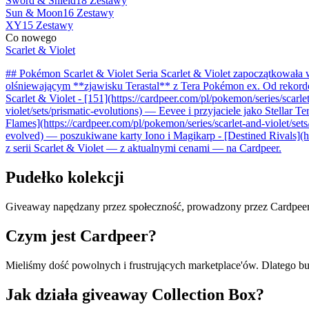
Sword & Shield
18 Zestawy
Sun & Moon
16 Zestawy
XY
15 Zestawy
Co nowego
Scarlet & Violet
## Pokémon Scarlet & Violet Seria Scarlet & Violet zapoczątkował
olśniewającym **zjawisku Terastal** z Tera Pokémon ex. Od rekordo
Scarlet & Violet - [151](https://cardpeer.com/pl/pokemon/series/scarl
violet/sets/prismatic-evolutions) — Eevee i przyjaciele jako Stellar T
Flames](https://cardpeer.com/pl/pokemon/series/scarlet-and-violet/set
evolved) — poszukiwane karty Iono i Magikarp - [Destined Rivals](http
z serii Scarlet & Violet — z aktualnymi cenami — na Cardpeer.
Pudełko kolekcji
Giveaway napędzany przez społeczność, prowadzony przez Cardpeer
Czym jest Cardpeer?
Mieliśmy dość powolnych i frustrujących marketplace'ów. Dlatego b
Jak działa giveaway Collection Box?