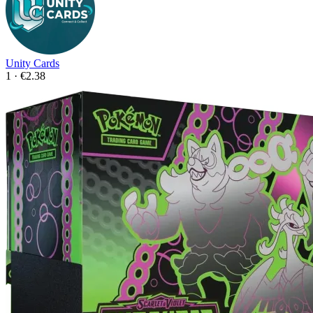
Unity Cards
1 · €2.38