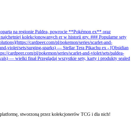
 opartą na regionie Paldea, powrocie **Pokémon ex** oraz
jchętniej kolekcjonowanych er w historii gry. ### Popularne sety
olutions](https://cardpeer.com/pl/pokemon/series/scarlet-and-
-and-violet/sets/surging-sparks) — Stellar Tera Pikachu ex - [Obsidian
s://cardpeer.com/pl/pokemon/series/scarlet-and-violet/sets/paldea-
als) — wielki finał Przeglądaj wszystkie sety, karty i produkty sealed
platformę, stworzoną przez kolekcjonerów TCG i dla nich!