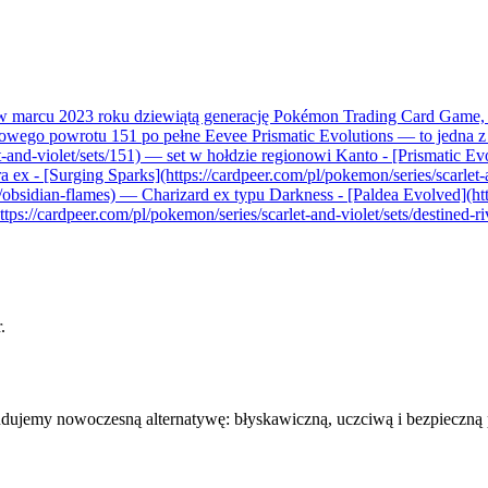
a w marcu 2023 roku dziewiątą generację Pokémon Trading Card Game,
wego powrotu 151 po pełne Eevee Prismatic Evolutions — to jedna z na
et-and-violet/sets/151) — set w hołdzie regionowi Kanto - [Prismatic Ev
era ex - [Surging Sparks](https://cardpeer.com/pl/pokemon/series/scarlet
s/obsidian-flames) — Charizard ex typu Darkness - [Paldea Evolved](http
s://cardpeer.com/pl/pokemon/series/scarlet-and-violet/sets/destined-riv
.
udujemy nowoczesną alternatywę: błyskawiczną, uczciwą i bezpieczną 