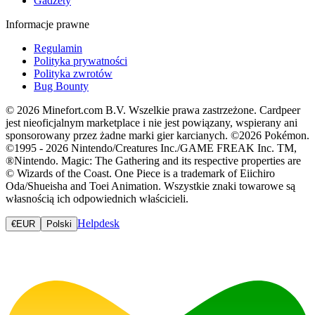
Gadżety
Informacje prawne
Regulamin
Polityka prywatności
Polityka zwrotów
Bug Bounty
© 2026 Minefort.com B.V. Wszelkie prawa zastrzeżone. Cardpeer
jest nieoficjalnym marketplace i nie jest powiązany, wspierany ani
sponsorowany przez żadne marki gier karcianych. ©2026 Pokémon.
©1995 - 2026 Nintendo/Creatures Inc./GAME FREAK Inc. TM,
®Nintendo. Magic: The Gathering and its respective properties are
© Wizards of the Coast. One Piece is a trademark of Eiichiro
Oda/Shueisha and Toei Animation. Wszystkie znaki towarowe są
własnością ich odpowiednich właścicieli.
Helpdesk
€
EUR
Polski