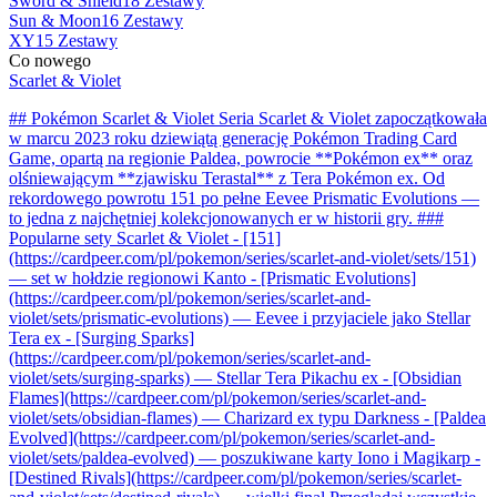
Sword & Shield
18 Zestawy
Sun & Moon
16 Zestawy
XY
15 Zestawy
Co nowego
Scarlet & Violet
## Pokémon Scarlet & Violet Seria Scarlet & Violet zapoczątkowała
w marcu 2023 roku dziewiątą generację Pokémon Trading Card
Game, opartą na regionie Paldea, powrocie **Pokémon ex** oraz
olśniewającym **zjawisku Terastal** z Tera Pokémon ex. Od
rekordowego powrotu 151 po pełne Eevee Prismatic Evolutions —
to jedna z najchętniej kolekcjonowanych er w historii gry. ###
Popularne sety Scarlet & Violet - [151]
(https://cardpeer.com/pl/pokemon/series/scarlet-and-violet/sets/151)
— set w hołdzie regionowi Kanto - [Prismatic Evolutions]
(https://cardpeer.com/pl/pokemon/series/scarlet-and-
violet/sets/prismatic-evolutions) — Eevee i przyjaciele jako Stellar
Tera ex - [Surging Sparks]
(https://cardpeer.com/pl/pokemon/series/scarlet-and-
violet/sets/surging-sparks) — Stellar Tera Pikachu ex - [Obsidian
Flames](https://cardpeer.com/pl/pokemon/series/scarlet-and-
violet/sets/obsidian-flames) — Charizard ex typu Darkness - [Paldea
Evolved](https://cardpeer.com/pl/pokemon/series/scarlet-and-
violet/sets/paldea-evolved) — poszukiwane karty Iono i Magikarp -
[Destined Rivals](https://cardpeer.com/pl/pokemon/series/scarlet-