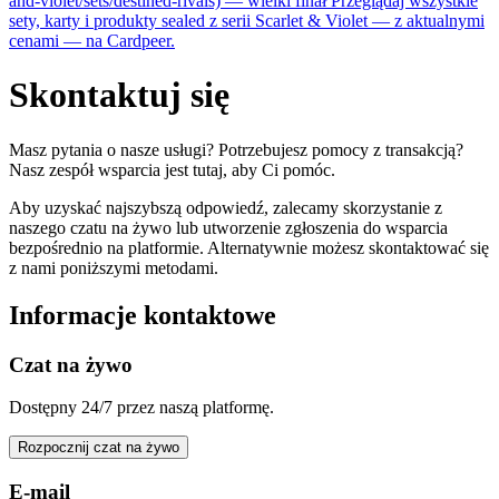
and-violet/sets/destined-rivals) — wielki finał Przeglądaj wszystkie
sety, karty i produkty sealed z serii Scarlet & Violet — z aktualnymi
cenami — na Cardpeer.
Skontaktuj
się
Masz pytania o nasze usługi? Potrzebujesz pomocy z transakcją?
Nasz zespół wsparcia jest tutaj, aby Ci pomóc.
Aby uzyskać najszybszą odpowiedź, zalecamy skorzystanie z
naszego czatu na żywo lub utworzenie zgłoszenia do wsparcia
bezpośrednio na platformie. Alternatywnie możesz skontaktować się
z nami poniższymi metodami.
Informacje kontaktowe
Czat na żywo
Dostępny 24/7 przez naszą platformę.
Rozpocznij czat na żywo
E-mail