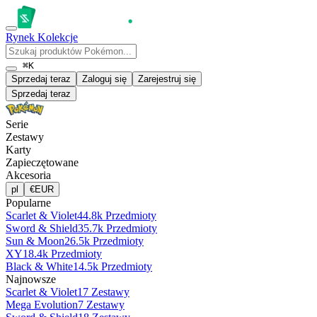
Rynek
Kolekcje
⌘K
Sprzedaj teraz
Zaloguj się
Zarejestruj się
Sprzedaj teraz
Serie
Zestawy
Karty
Zapieczętowane
Akcesoria
pl
€
EUR
Popularne
Scarlet & Violet
44.8k Przedmioty
Sword & Shield
35.7k Przedmioty
Sun & Moon
26.5k Przedmioty
XY
18.4k Przedmioty
Black & White
14.5k Przedmioty
Najnowsze
Scarlet & Violet
17 Zestawy
Mega Evolution
7 Zestawy