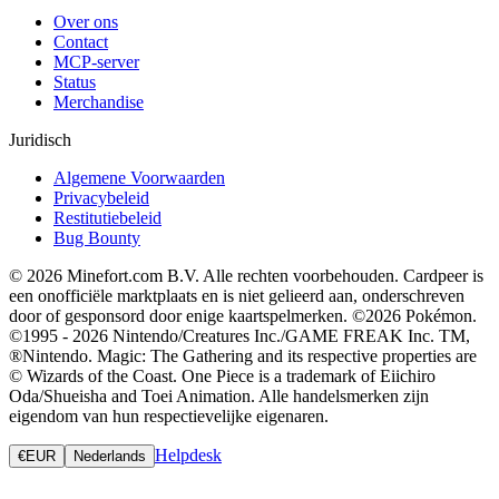
Over ons
Contact
MCP-server
Status
Merchandise
Juridisch
Algemene Voorwaarden
Privacybeleid
Restitutiebeleid
Bug Bounty
© 2026 Minefort.com B.V. Alle rechten voorbehouden. Cardpeer is
een onofficiële marktplaats en is niet gelieerd aan, onderschreven
door of gesponsord door enige kaartspelmerken. ©2026 Pokémon.
©1995 - 2026 Nintendo/Creatures Inc./GAME FREAK Inc. TM,
®Nintendo. Magic: The Gathering and its respective properties are
© Wizards of the Coast. One Piece is a trademark of Eiichiro
Oda/Shueisha and Toei Animation. Alle handelsmerken zijn
eigendom van hun respectievelijke eigenaren.
Helpdesk
€
EUR
Nederlands