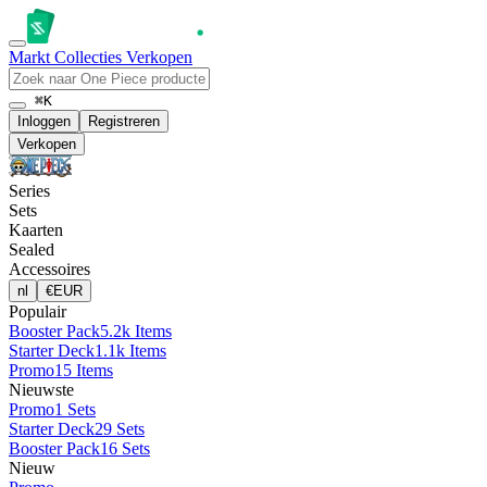
Markt
Collecties
Verkopen
⌘K
Inloggen
Registreren
Verkopen
Series
Sets
Kaarten
Sealed
Accessoires
nl
€
EUR
Populair
Booster Pack
5.2k Items
Starter Deck
1.1k Items
Promo
15 Items
Nieuwste
Promo
1 Sets
Starter Deck
29 Sets
Booster Pack
16 Sets
Nieuw