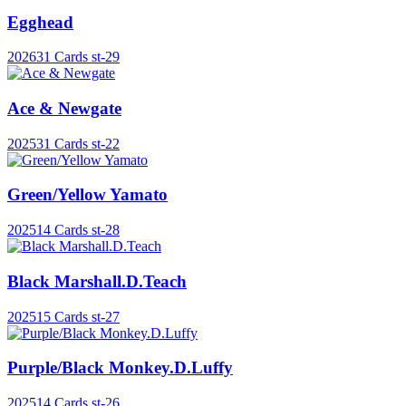
Egghead
2026
31 Cards
st-29
Ace & Newgate
2025
31 Cards
st-22
Green/Yellow Yamato
2025
14 Cards
st-28
Black Marshall.D.Teach
2025
15 Cards
st-27
Purple/Black Monkey.D.Luffy
2025
14 Cards
st-26