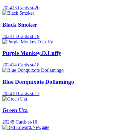
2024
13 Cards
st-20
Black Smoker
2024
15 Cards
st-19
Purple Monkey.D.Luffy
2024
14 Cards
st-18
Blue Donquixote Doflamingo
2024
10 Cards
st-17
Green Uta
2024
5 Cards
st-16