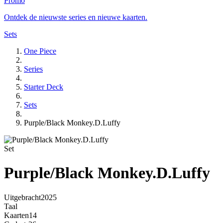
Promo
Ontdek de nieuwste series en nieuwe kaarten.
Sets
One Piece
Series
Starter Deck
Sets
Purple/Black Monkey.D.Luffy
Set
Purple/Black Monkey.D.Luffy
Uitgebracht
2025
Taal
Kaarten
14