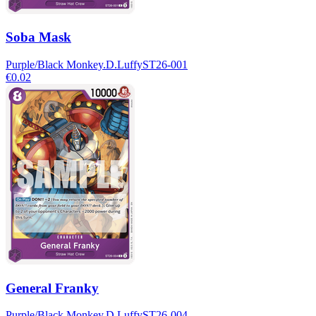
Soba Mask
Purple/Black Monkey.D.Luffy
ST26-001
€0.02
General Franky
Purple/Black Monkey.D.Luffy
ST26-004