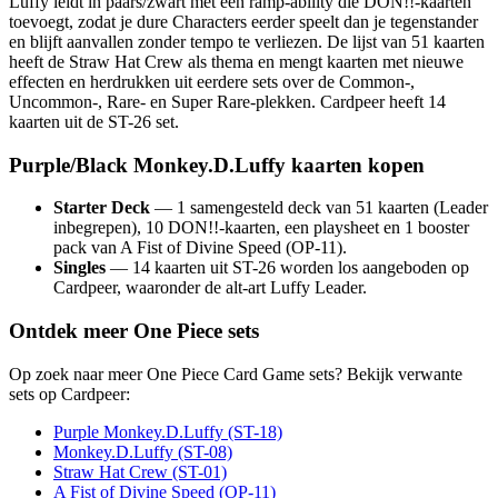
Luffy leidt in paars/zwart met een ramp-ability die DON!!-kaarten
toevoegt, zodat je dure Characters eerder speelt dan je tegenstander
en blijft aanvallen zonder tempo te verliezen. De lijst van 51 kaarten
heeft de Straw Hat Crew als thema en mengt kaarten met nieuwe
effecten en herdrukken uit eerdere sets over de Common-,
Uncommon-, Rare- en Super Rare-plekken. Cardpeer heeft 14
kaarten uit de ST-26 set.
Purple/Black Monkey.D.Luffy kaarten kopen
Starter Deck
— 1 samengesteld deck van 51 kaarten (Leader
inbegrepen), 10 DON!!-kaarten, een playsheet en 1 booster
pack van A Fist of Divine Speed (OP-11).
Singles
— 14 kaarten uit ST-26 worden los aangeboden op
Cardpeer, waaronder de alt-art Luffy Leader.
Ontdek meer One Piece sets
Op zoek naar meer One Piece Card Game sets? Bekijk verwante
sets op Cardpeer:
Purple Monkey.D.Luffy (ST-18)
Monkey.D.Luffy (ST-08)
Straw Hat Crew (ST-01)
A Fist of Divine Speed (OP-11)