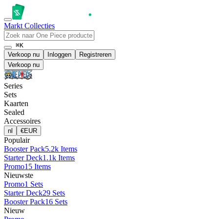
Markt
Collecties
⌘K
Verkoop nu
Inloggen
Registreren
Verkoop nu
Series
Sets
Kaarten
Sealed
Accessoires
nl
€
EUR
Populair
Booster Pack
5.2k Items
Starter Deck
1.1k Items
Promo
15 Items
Nieuwste
Promo
1 Sets
Starter Deck
29 Sets
Booster Pack
16 Sets
Nieuw