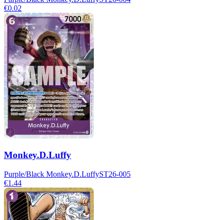
€0.02
Monkey.D.Luffy
Purple/Black Monkey.D.Luffy
ST26-005
€1.44