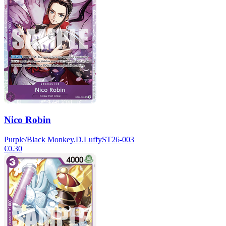
Nico Robin
Purple/Black Monkey.D.Luffy
ST26-003
€0.30