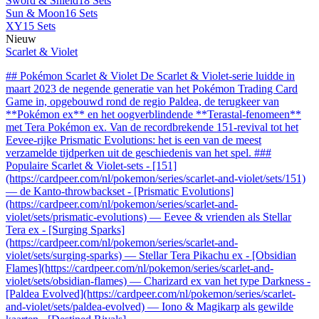
Sword & Shield
18 Sets
Sun & Moon
16 Sets
XY
15 Sets
Nieuw
Scarlet & Violet
## Pokémon Scarlet & Violet De Scarlet & Violet-serie luidde in
maart 2023 de negende generatie van het Pokémon Trading Card
Game in, opgebouwd rond de regio Paldea, de terugkeer van
**Pokémon ex** en het oogverblindende **Terastal-fenomeen**
met Tera Pokémon ex. Van de recordbrekende 151-revival tot het
Eevee-rijke Prismatic Evolutions: het is een van de meest
verzamelde tijdperken uit de geschiedenis van het spel. ###
Populaire Scarlet & Violet-sets - [151]
(https://cardpeer.com/nl/pokemon/series/scarlet-and-violet/sets/151)
— de Kanto-throwbackset - [Prismatic Evolutions]
(https://cardpeer.com/nl/pokemon/series/scarlet-and-
violet/sets/prismatic-evolutions) — Eevee & vrienden als Stellar
Tera ex - [Surging Sparks]
(https://cardpeer.com/nl/pokemon/series/scarlet-and-
violet/sets/surging-sparks) — Stellar Tera Pikachu ex - [Obsidian
Flames](https://cardpeer.com/nl/pokemon/series/scarlet-and-
violet/sets/obsidian-flames) — Charizard ex van het type Darkness -
[Paldea Evolved](https://cardpeer.com/nl/pokemon/series/scarlet-
and-violet/sets/paldea-evolved) — Iono & Magikarp als gewilde