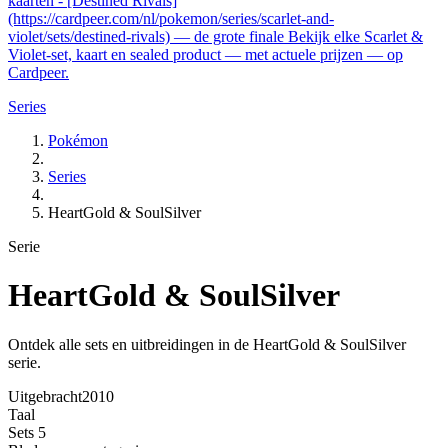
kaarten - [Destined Rivals]
(https://cardpeer.com/nl/pokemon/series/scarlet-and-
violet/sets/destined-rivals) — de grote finale Bekijk elke Scarlet &
Violet-set, kaart en sealed product — met actuele prijzen — op
Cardpeer.
Series
Pokémon
Series
HeartGold & SoulSilver
Serie
HeartGold & SoulSilver
Ontdek alle sets en uitbreidingen in de HeartGold & SoulSilver
serie.
Uitgebracht
2010
Taal
Sets
5