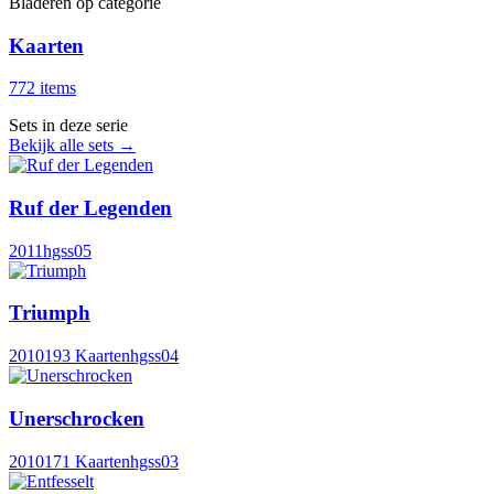
Bladeren op categorie
Kaarten
772 items
Sets in deze serie
Bekijk alle sets →
Ruf der Legenden
2011
hgss05
Triumph
2010
193 Kaarten
hgss04
Unerschrocken
2010
171 Kaarten
hgss03