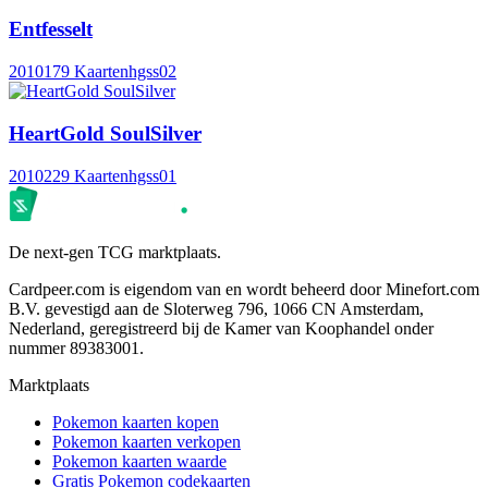
Entfesselt
2010
179 Kaarten
hgss02
HeartGold SoulSilver
2010
229 Kaarten
hgss01
De next-gen TCG marktplaats.
Cardpeer.com is eigendom van en wordt beheerd door Minefort.com
B.V. gevestigd aan de Sloterweg 796, 1066 CN Amsterdam,
Nederland, geregistreerd bij de Kamer van Koophandel onder
nummer 89383001.
Marktplaats
Pokemon kaarten kopen
Pokemon kaarten verkopen
Pokemon kaarten waarde
Gratis Pokemon codekaarten