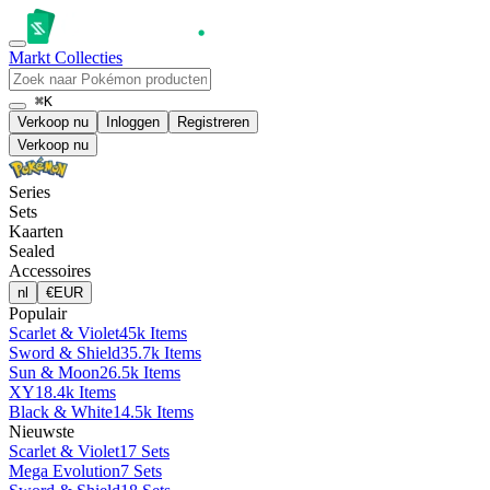
Markt
Collecties
⌘K
Verkoop nu
Inloggen
Registreren
Verkoop nu
Series
Sets
Kaarten
Sealed
Accessoires
nl
€
EUR
Populair
Scarlet & Violet
45k Items
Sword & Shield
35.7k Items
Sun & Moon
26.5k Items
XY
18.4k Items
Black & White
14.5k Items
Nieuwste
Scarlet & Violet
17 Sets
Mega Evolution
7 Sets