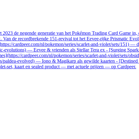
aart 2023 de negende generatie van het Pokémon Trading Card Game in
an de recordbrekende 151-revival tot het Eevee-rijke Prismatic Evolut
](https://cardpeer.com/nl/pokemon/series/scarlet-and-violet/sets/151) —
tic-evolutions) — Eevee & vrienden als Stellar Tera ex - [Surging Spark
mes](https://cardpeer.com/nl/pokemon/series/scarlet-and-violet/sets/obs
ets/paldea-evolved) — Iono & Magikarp als gewilde kaarten - [Destined 
iolet-set, kaart en sealed product — met actuele prijzen — op Cardpeer.