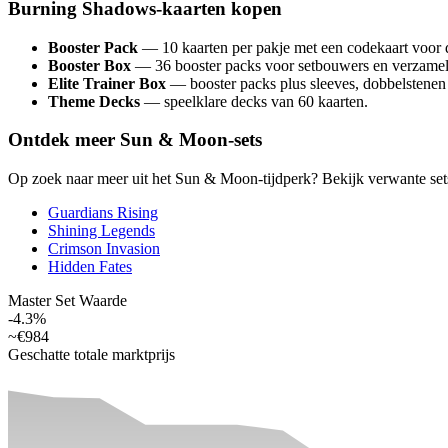
Burning Shadows-kaarten kopen
Booster Pack
— 10 kaarten per pakje met een codekaart voo
Booster Box
— 36 booster packs voor setbouwers en verzamel
Elite Trainer Box
— booster packs plus sleeves, dobbelstenen 
Theme Decks
— speelklare decks van 60 kaarten.
Ontdek meer Sun & Moon-sets
Op zoek naar meer uit het Sun & Moon-tijdperk? Bekijk verwante set
Guardians Rising
Shining Legends
Crimson Invasion
Hidden Fates
Master Set Waarde
-4.3%
~
€984
Geschatte totale marktprijs