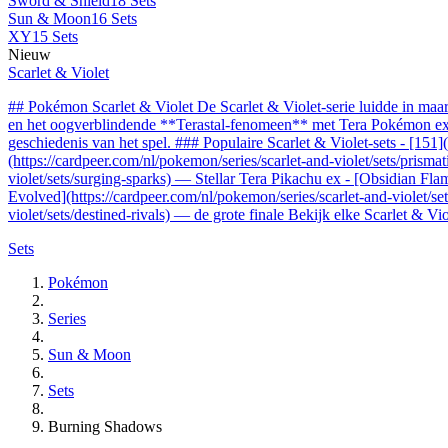
Sword & Shield
18 Sets
Sun & Moon
16 Sets
XY
15 Sets
Nieuw
Scarlet & Violet
## Pokémon Scarlet & Violet De Scarlet & Violet-serie luidde in m
en het oogverblindende **Terastal-fenomeen** met Tera Pokémon ex. V
geschiedenis van het spel. ### Populaire Scarlet & Violet-sets - [151
(https://cardpeer.com/nl/pokemon/series/scarlet-and-violet/sets/prisma
violet/sets/surging-sparks) — Stellar Tera Pikachu ex - [Obsidian Fla
Evolved](https://cardpeer.com/nl/pokemon/series/scarlet-and-violet/s
violet/sets/destined-rivals) — de grote finale Bekijk elke Scarlet & V
Sets
Pokémon
Series
Sun & Moon
Sets
Burning Shadows