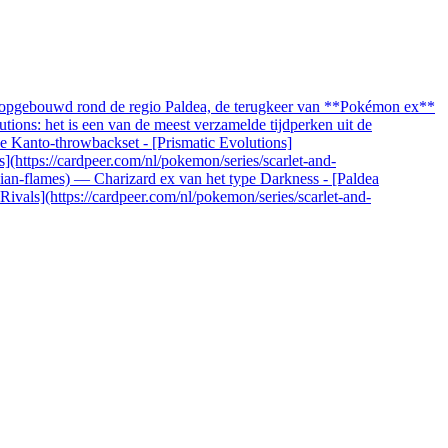
, opgebouwd rond de regio Paldea, de terugkeer van **Pokémon ex**
ions: het is een van de meest verzamelde tijdperken uit de
 de Kanto-throwbackset - [Prismatic Evolutions]
s](https://cardpeer.com/nl/pokemon/series/scarlet-and-
idian-flames) — Charizard ex van het type Darkness - [Paldea
Rivals](https://cardpeer.com/nl/pokemon/series/scarlet-and-