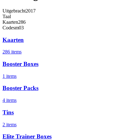
Uitgebracht
2017
Taal
Kaarten
286
Code
sm03
Kaarten
286 items
Booster Boxes
1 items
Booster Packs
4 items
Tins
2 items
Elite Trainer Boxes