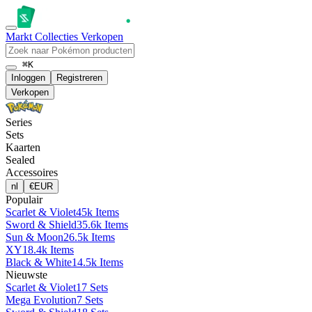
Markt
Collecties
Verkopen
⌘K
Inloggen
Registreren
Verkopen
Series
Sets
Kaarten
Sealed
Accessoires
nl
€
EUR
Populair
Scarlet & Violet
45k Items
Sword & Shield
35.6k Items
Sun & Moon
26.5k Items
XY
18.4k Items
Black & White
14.5k Items
Nieuwste
Scarlet & Violet
17 Sets
Mega Evolution
7 Sets