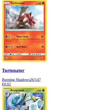
Turtonator
Burning Shadows
26/147
€0.02