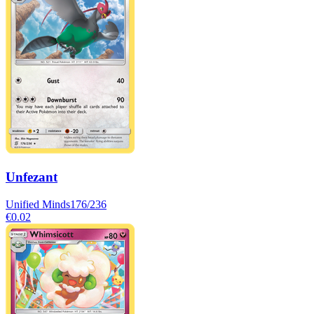
Unfezant
Unified Minds
176/236
€0.02