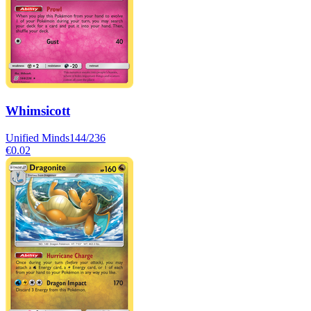
Whimsicott
Unified Minds
144/236
€0.02