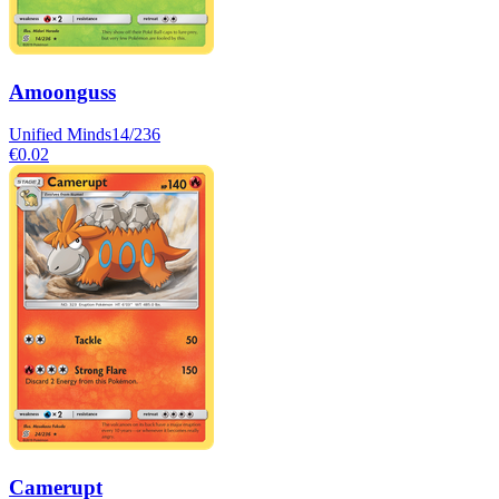
Amoonguss
Unified Minds
14/236
€0.02
Camerupt