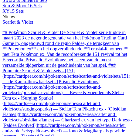
Sword & Shield
18 Sets
Sun & Moon
16 Sets
XY
15 Sets
Nieuw
Scarlet & Violet
## Pokémon Scarlet & Violet De Scarlet & Violet-serie luidde in
maart 2023 de negende generatie van het Pokémon Trading Card
Game in, opgebouwd rond de regio Paldea, de terugkeer van
**Pokémon ex** en het oogverblindende **Terastal-fenomeen**
met Tera Pokémon ex. Van de recordbrekende 151-revival tot het
Eevee-rijke Prismatic Evolutions: het is een van de meest
verzamelde tijdperken uit de geschiedenis van het spel. ###
Populaire Scarlet & Violet-sets - [151]
(https://cardpeer.com/nl/pokemon/series/scarlet-and-violet/sets/151)
— de Kanto-throwbackset - [Prismatic Evolutions]
(https://cardpeer.com/nl/pokemon/series/scarlet-and-
violet/sets/prismatic-evolutions) — Eevee & vrienden als Stellar
Tera ex - [Surging Sparks]
(https://cardpeer.com/nl/pokemon/series/scarlet-and-
violet/sets/surging-sparks) — Stellar Tera Pikachu ex - [Obsidian
Flames](https://cardpeer.com/nl/pokemon/series/scarlet-and-
violet/sets/obsidian-flames) — Charizard ex van het type Darkness -
[Paldea Evolved](https://cardpeer.com/nl/pokemon/series/scarlet-
and-violet/sets/paldea-evolved) — Iono & Magikarp als gewilde