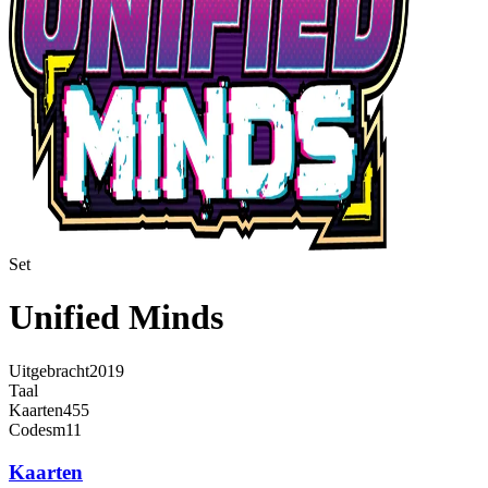
Set
Unified Minds
Uitgebracht
2019
Taal
Kaarten
455
Code
sm11
Kaarten