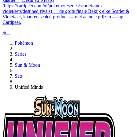
kaarten - [Destined Rivals]
(https://cardpeer.com/nl/pokemon/series/scarlet-and-
violet/sets/destined-rivals) — de grote finale Bekijk elke Scarlet &
Violet-set, kaart en sealed product — met actuele prijzen — op
Cardpeer.
Sets
Pokémon
Series
Sun & Moon
Sets
Unified Minds