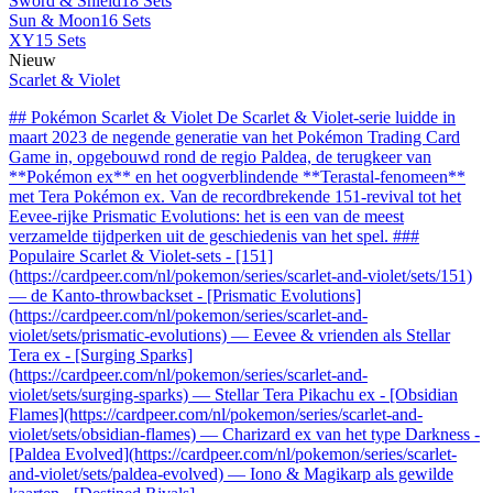
Sword & Shield
18 Sets
Sun & Moon
16 Sets
XY
15 Sets
Nieuw
Scarlet & Violet
## Pokémon Scarlet & Violet De Scarlet & Violet-serie luidde in
maart 2023 de negende generatie van het Pokémon Trading Card
Game in, opgebouwd rond de regio Paldea, de terugkeer van
**Pokémon ex** en het oogverblindende **Terastal-fenomeen**
met Tera Pokémon ex. Van de recordbrekende 151-revival tot het
Eevee-rijke Prismatic Evolutions: het is een van de meest
verzamelde tijdperken uit de geschiedenis van het spel. ###
Populaire Scarlet & Violet-sets - [151]
(https://cardpeer.com/nl/pokemon/series/scarlet-and-violet/sets/151)
— de Kanto-throwbackset - [Prismatic Evolutions]
(https://cardpeer.com/nl/pokemon/series/scarlet-and-
violet/sets/prismatic-evolutions) — Eevee & vrienden als Stellar
Tera ex - [Surging Sparks]
(https://cardpeer.com/nl/pokemon/series/scarlet-and-
violet/sets/surging-sparks) — Stellar Tera Pikachu ex - [Obsidian
Flames](https://cardpeer.com/nl/pokemon/series/scarlet-and-
violet/sets/obsidian-flames) — Charizard ex van het type Darkness -
[Paldea Evolved](https://cardpeer.com/nl/pokemon/series/scarlet-
and-violet/sets/paldea-evolved) — Iono & Magikarp als gewilde