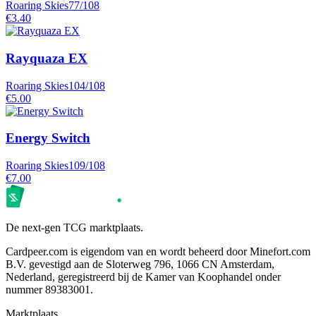
Roaring Skies
77/108
€3.40
Rayquaza EX
Roaring Skies
104/108
€5.00
Energy Switch
Roaring Skies
109/108
€7.00
De next-gen TCG marktplaats.
Cardpeer.com is eigendom van en wordt beheerd door Minefort.com
B.V. gevestigd aan de Sloterweg 796, 1066 CN Amsterdam,
Nederland, geregistreerd bij de Kamer van Koophandel onder
nummer 89383001.
Marktplaats