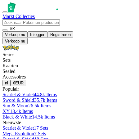
Markt
Collecties
⌘K
Verkoop nu
Inloggen
Registreren
Verkoop nu
Series
Sets
Kaarten
Sealed
Accessoires
nl
€
EUR
Populair
Scarlet & Violet
44.8k Items
Sword & Shield
35.7k Items
Sun & Moon
26.5k Items
XY
18.4k Items
Black & White
14.5k Items
Nieuwste
Scarlet & Violet
17 Sets
Mega Evolution
7 Sets