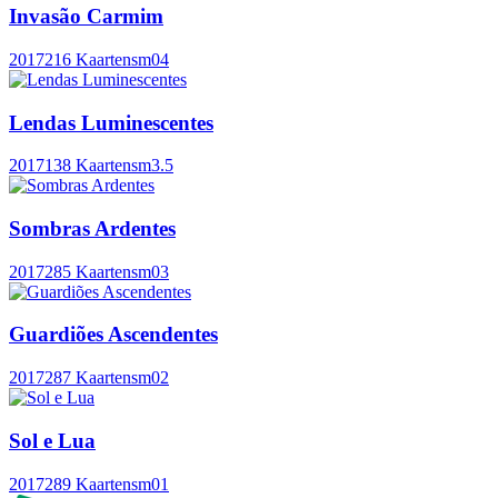
Invasão Carmim
2017
216 Kaarten
sm04
Lendas Luminescentes
2017
138 Kaarten
sm3.5
Sombras Ardentes
2017
285 Kaarten
sm03
Guardiões Ascendentes
2017
287 Kaarten
sm02
Sol e Lua
2017
289 Kaarten
sm01