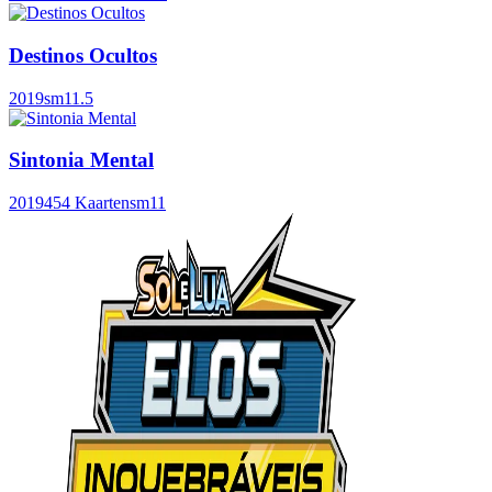
Destinos Ocultos
2019
sm11.5
Sintonia Mental
2019
454 Kaarten
sm11