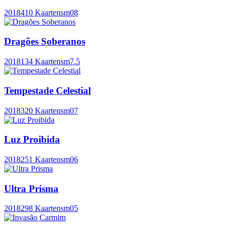
2018
410 Kaarten
sm08
Dragões Soberanos
2018
134 Kaarten
sm7.5
Tempestade Celestial
2018
320 Kaarten
sm07
Luz Proibida
2018
251 Kaarten
sm06
Ultra Prisma
2018
298 Kaarten
sm05