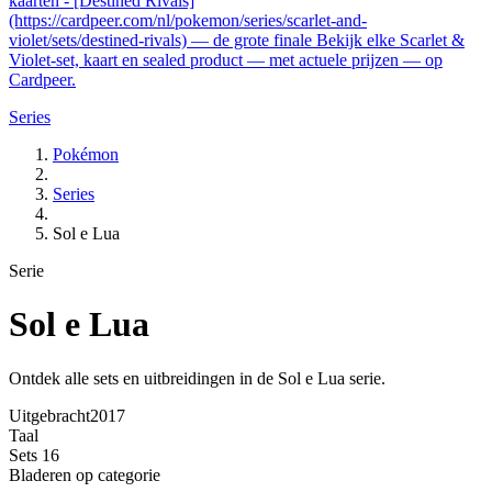
kaarten - [Destined Rivals]
(https://cardpeer.com/nl/pokemon/series/scarlet-and-
violet/sets/destined-rivals) — de grote finale Bekijk elke Scarlet &
Violet-set, kaart en sealed product — met actuele prijzen — op
Cardpeer.
Series
Pokémon
Series
Sol e Lua
Serie
Sol e Lua
Ontdek alle sets en uitbreidingen in de Sol e Lua serie.
Uitgebracht
2017
Taal
Sets
16
Bladeren op categorie