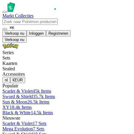
Markt
Collecties
⌘K
Verkoop nu
Inloggen
Registreren
Verkoop nu
Series
Sets
Kaarten
Sealed
Accessoires
nl
€
EUR
Populair
Scarlet & Violet
45k Items
Sword & Shield
35.7k Items
Sun & Moon
26.5k Items
XY
18.4k Items
Black & White
14.5k Items
Nieuwste
Scarlet & Violet
17 Sets
Mega Evolution
7 Sets