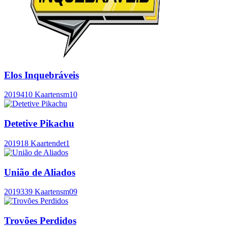
Elos Inquebráveis
2019
410 Kaarten
sm10
Detetive Pikachu
2019
18 Kaarten
det1
União de Aliados
2019
339 Kaarten
sm09
Trovões Perdidos