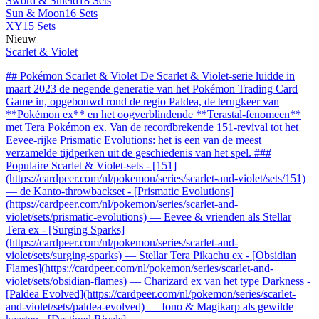
Sword & Shield
18 Sets
Sun & Moon
16 Sets
XY
15 Sets
Nieuw
Scarlet & Violet
## Pokémon Scarlet & Violet De Scarlet & Violet-serie luidde in
maart 2023 de negende generatie van het Pokémon Trading Card
Game in, opgebouwd rond de regio Paldea, de terugkeer van
**Pokémon ex** en het oogverblindende **Terastal-fenomeen**
met Tera Pokémon ex. Van de recordbrekende 151-revival tot het
Eevee-rijke Prismatic Evolutions: het is een van de meest
verzamelde tijdperken uit de geschiedenis van het spel. ###
Populaire Scarlet & Violet-sets - [151]
(https://cardpeer.com/nl/pokemon/series/scarlet-and-violet/sets/151)
— de Kanto-throwbackset - [Prismatic Evolutions]
(https://cardpeer.com/nl/pokemon/series/scarlet-and-
violet/sets/prismatic-evolutions) — Eevee & vrienden als Stellar
Tera ex - [Surging Sparks]
(https://cardpeer.com/nl/pokemon/series/scarlet-and-
violet/sets/surging-sparks) — Stellar Tera Pikachu ex - [Obsidian
Flames](https://cardpeer.com/nl/pokemon/series/scarlet-and-
violet/sets/obsidian-flames) — Charizard ex van het type Darkness -
[Paldea Evolved](https://cardpeer.com/nl/pokemon/series/scarlet-
and-violet/sets/paldea-evolved) — Iono & Magikarp als gewilde