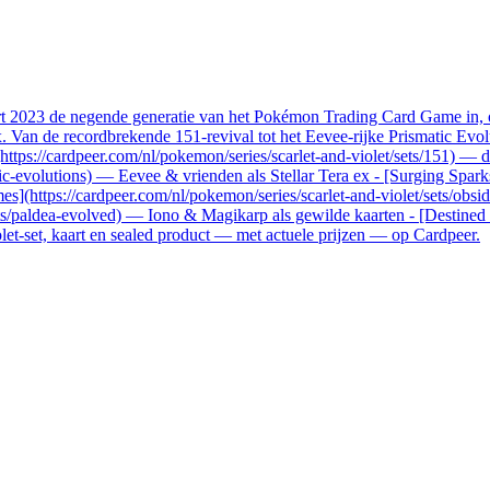
aart 2023 de negende generatie van het Pokémon Trading Card Game in
an de recordbrekende 151-revival tot het Eevee-rijke Prismatic Evolut
](https://cardpeer.com/nl/pokemon/series/scarlet-and-violet/sets/151) —
tic-evolutions) — Eevee & vrienden als Stellar Tera ex - [Surging Spark
mes](https://cardpeer.com/nl/pokemon/series/scarlet-and-violet/sets/obs
ets/paldea-evolved) — Iono & Magikarp als gewilde kaarten - [Destined 
iolet-set, kaart en sealed product — met actuele prijzen — op Cardpeer.