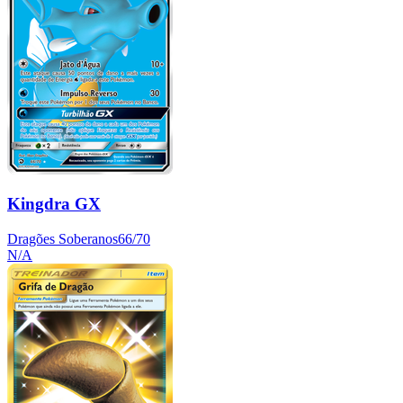
Kingdra GX
Dragões Soberanos
66/70
N/A