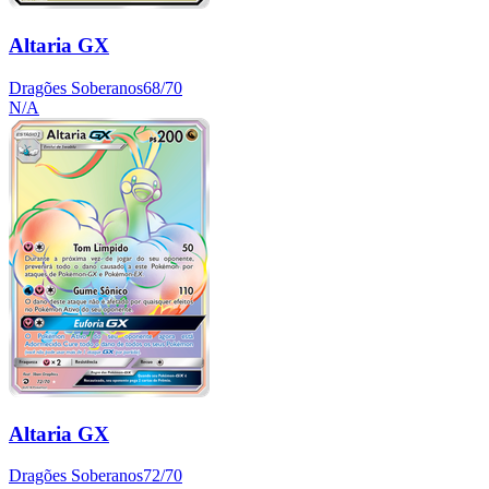
Altaria GX
Dragões Soberanos
68/70
N/A
Altaria GX
Dragões Soberanos
72/70