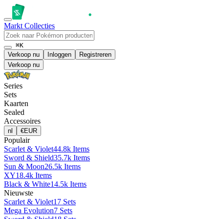
Markt
Collecties
⌘K
Verkoop nu
Inloggen
Registreren
Verkoop nu
Series
Sets
Kaarten
Sealed
Accessoires
nl
€
EUR
Populair
Scarlet & Violet
44.8k Items
Sword & Shield
35.7k Items
Sun & Moon
26.5k Items
XY
18.4k Items
Black & White
14.5k Items
Nieuwste
Scarlet & Violet
17 Sets
Mega Evolution
7 Sets