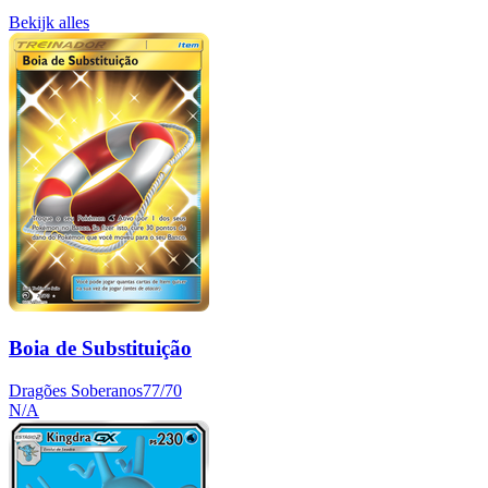
Bekijk alles
Boia de Substituição
Dragões Soberanos
77/70
N/A