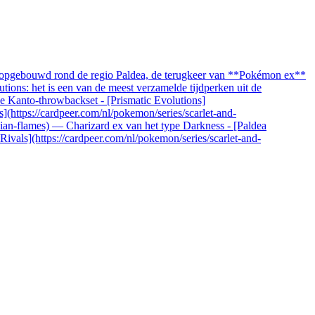
, opgebouwd rond de regio Paldea, de terugkeer van **Pokémon ex**
ions: het is een van de meest verzamelde tijdperken uit de
 de Kanto-throwbackset - [Prismatic Evolutions]
s](https://cardpeer.com/nl/pokemon/series/scarlet-and-
idian-flames) — Charizard ex van het type Darkness - [Paldea
Rivals](https://cardpeer.com/nl/pokemon/series/scarlet-and-