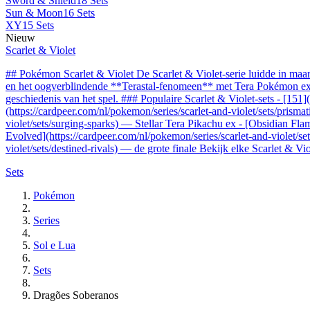
Sword & Shield
18 Sets
Sun & Moon
16 Sets
XY
15 Sets
Nieuw
Scarlet & Violet
## Pokémon Scarlet & Violet De Scarlet & Violet-serie luidde in m
en het oogverblindende **Terastal-fenomeen** met Tera Pokémon ex. V
geschiedenis van het spel. ### Populaire Scarlet & Violet-sets - [151
(https://cardpeer.com/nl/pokemon/series/scarlet-and-violet/sets/prisma
violet/sets/surging-sparks) — Stellar Tera Pikachu ex - [Obsidian Fla
Evolved](https://cardpeer.com/nl/pokemon/series/scarlet-and-violet/s
violet/sets/destined-rivals) — de grote finale Bekijk elke Scarlet & V
Sets
Pokémon
Series
Sol e Lua
Sets
Dragões Soberanos