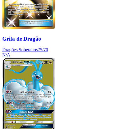
Grifa de Dragão
Dragões Soberanos
75/70
N/A