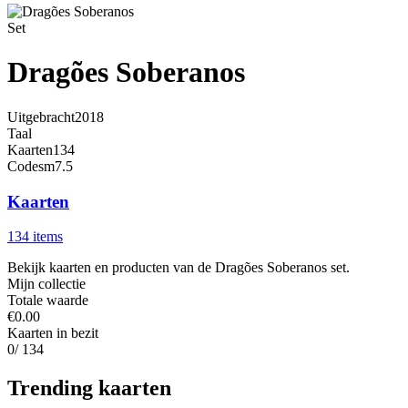
Set
Dragões Soberanos
Uitgebracht
2018
Taal
Kaarten
134
Code
sm7.5
Kaarten
134 items
Bekijk kaarten en producten van de Dragões Soberanos set.
Mijn collectie
Totale waarde
€0.00
Kaarten in bezit
0
/ 134
Trending kaarten