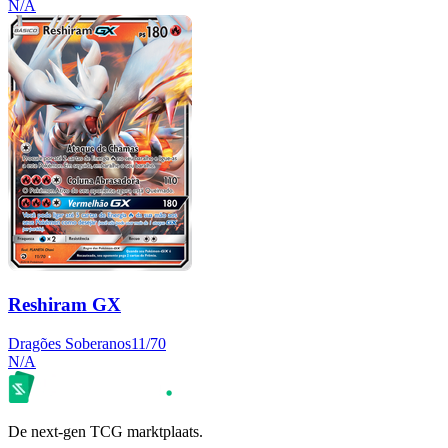
N/A
Reshiram GX
Dragões Soberanos
11/70
N/A
De next-gen TCG marktplaats.